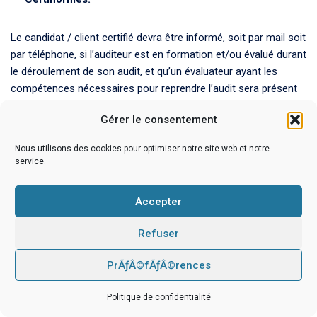
Le candidat / client certifié devra être informé, soit par mail soit
par téléphone, si l’auditeur est en formation et/ou évalué durant
le déroulement de son audit, et qu’un évaluateur ayant les
compétences nécessaires pour reprendre l’audit sera présent
si besoin. Il devra également être informé de la présence
Gérer le consentement
d’éventuels observateurs autres que des auditeurs et
évaluateurs.
Nous utilisons des cookies pour optimiser notre site web et notre
service.
5.1 Audit initial
Accepter
L’audit initial est exécuté en deux étapes aux dates convenues
entre le client et le responsable d’audit, qui en informe
Refuser
Certinormes. Si l’étape 1 et l’étape 2 sont réalisées de manière
PrÃƒÂ©fÃƒÂ©rences
consécutive à la demande du client, celui-ci est informé que la
constatation d’écarts majeurs lors de l’étape 1 peut entraîner
Politique de confidentialité
l’interruption du processus avant le début de l’étape 2.